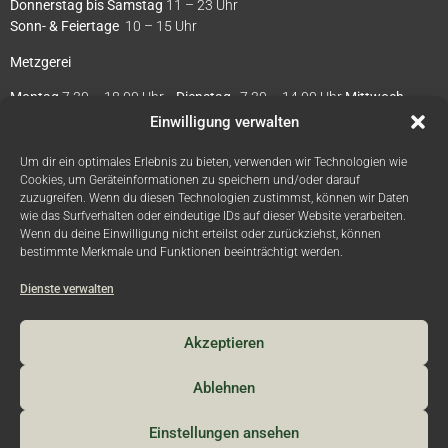
Donnerstag bis Samstag
11 – 23 Uhr
Sonn- & Feiertage
10 – 15 Uhr
Metzgerei
Montag
7.30 – 18.00 Uhr
Dienstag
7.30 – 14.00 Uhr
Mittwoch –
Donnerstag
7.30 – 18 Uhr
Einwilligung verwalten
Freitag
7 – 18 Uhr /
Samstag
7 – 12 Uhr
Um dir ein optimales Erlebnis zu bieten, verwenden wir Technologien wie
Cookies, um Geräteinformationen zu speichern und/oder darauf
zuzugreifen. Wenn du diesen Technologien zustimmst, können wir Daten
wie das Surfverhalten oder eindeutige IDs auf dieser Website verarbeiten.
Wenn du deine Einwilligung nicht erteilst oder zurückziehst, können
bestimmte Merkmale und Funktionen beeinträchtigt werden.
Dienste verwalten
Copyright © 2021 — Gasthof Eberl
Akzeptieren
Ablehnen
Kontakt
Impressum
Datenschutz
AGB
Einstellungen ansehen